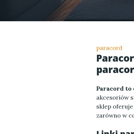
paracord
Paracor
paraco
Paracord to
akcesoriów s
sklep oferuje
zarówno w co
Linki pa