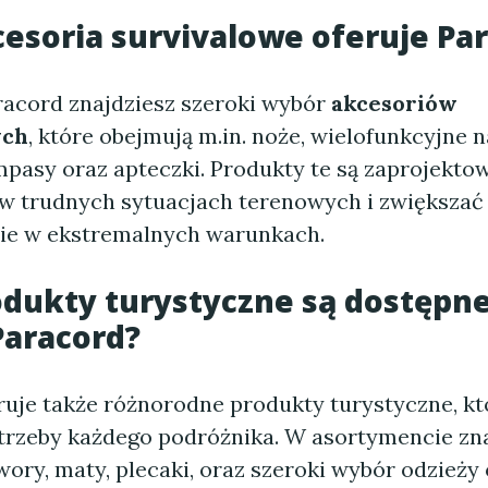
cesoria survivalowe oferuje Pa
racord znajdziesz szeroki wybór
akcesoriów
ych
, które obejmują m.in. noże, wielofunkcyjne n
mpasy oraz apteczki. Produkty te są zaprojektow
 w trudnych sytuacjach terenowych i zwiększać
ie w ekstremalnych warunkach.
odukty turystyczne są dostępn
Paracord?
ruje także różnorodne produkty turystyczne, kt
trzeby każdego podróżnika. W asortymencie zn
iwory, maty, plecaki, oraz szeroki wybór odzież