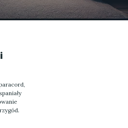
i
paracord,
spaniały
sowanie
rzygód.