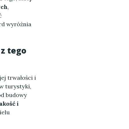
ych
,
ć
rd wyróżnia
 z tego
ej trwałości i
w turystyki,
 od budowy
akość i
ielu