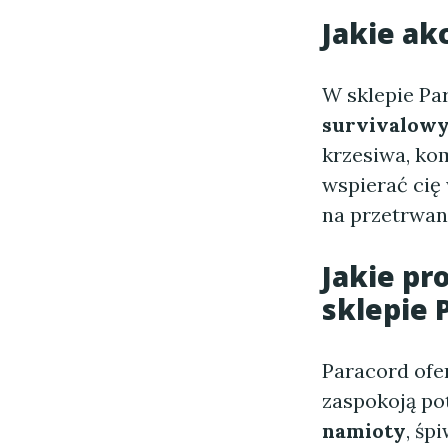
Jakie ak
W sklepie Pa
survivalow
krzesiwa, ko
wspierać cię
na przetrwan
Jakie pr
sklepie 
Paracord ofe
zaspokoją po
namioty
, śp