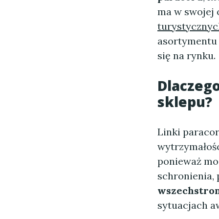
ma w swojej 
turystycznyc
asortymentu 
się na rynku.
Dlaczego
sklepu?
Linki paracor
wytrzymałośc
ponieważ mog
schronienia, 
wszechstro
sytuacjach a