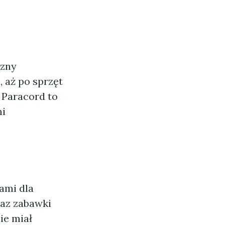
czny
, aż po sprzęt
 Paracord to
mi
iami dla
raz zabawki
ie miał