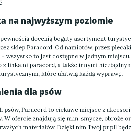
ć.
ka na najwyższym poziomie
 pewnością docenią bogaty asortyment turysty
rzez
sklep Paracord
. Od namiotów, przez plecaki
 - wszystko to jest dostępne w jednym miejscu.
p z linkami paracord, a także innymi niezbędny
turystycznymi, które ułatwią każdą wyprawę.
ienia dla psów
li psów, Paracord to ciekawe miejsce z akcesor
 W ofercie znajdują się m.in. smycze, obroże o
rwałych materiałów. Dzięki nim Twój pupil będz