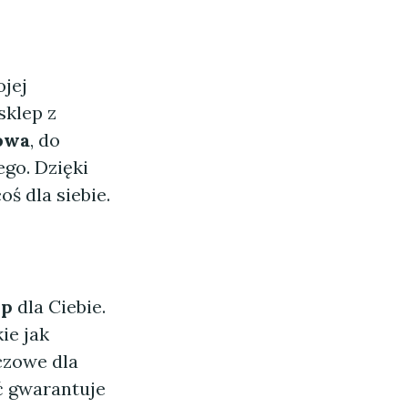
ojej
sklep z
kowa
, do
go. Dzięki
ś dla siebie.
ep
dla Ciebie.
ie jak
czowe dla
ć gwarantuje