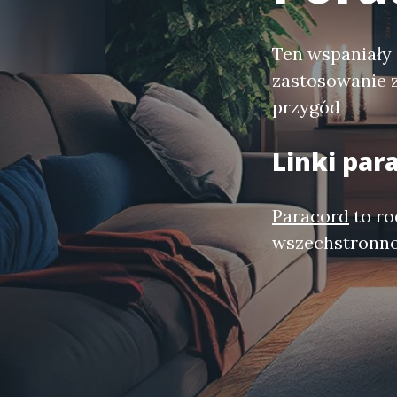
Ten wspaniały 
zastosowanie 
przygód
Linki par
Paracord
to ro
wszechstronno