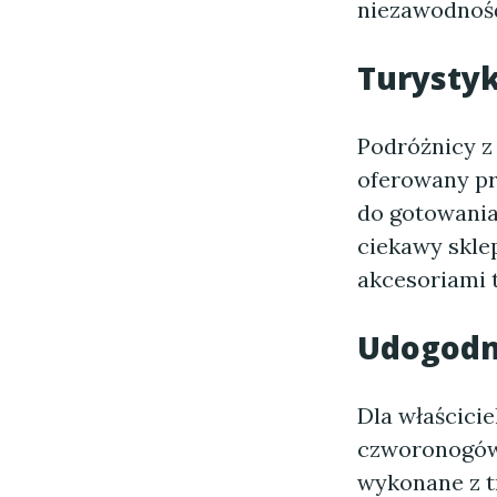
niezawodnoś
Turysty
Podróżnicy z
oferowany p
do gotowania
ciekawy skle
akcesoriami 
Udogodn
Dla właścicie
czworonogów.
wykonane z t