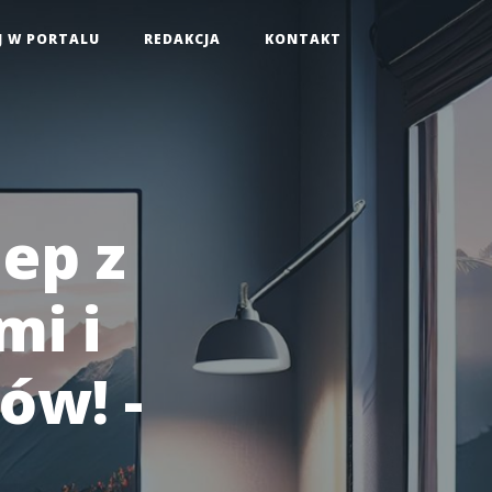
J W PORTALU
REDAKCJA
KONTAKT
lep z
mi i
ów! -