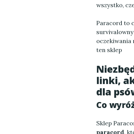
wszystko, cze
Paracord to 
survivalowny
oczekiwania 
ten sklep
Niezbęd
linki, 
dla psó
Co wyróż
Sklep Paracor
paracord
, k