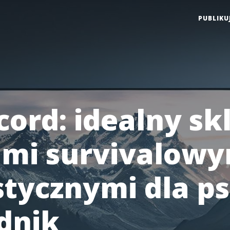
PUBLIKU
ord: idealny sk
ami survivalowy
stycznymi dla ps
dnik