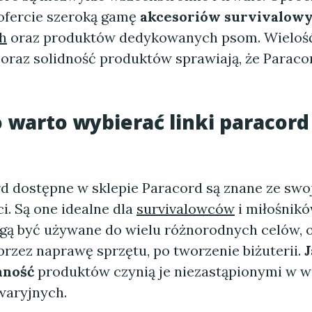
ofercie szeroką gamę
akcesoriów survivalow
h
oraz produktów dedykowanych psom. Wieloś
oraz solidność produktów sprawiają, że Paraco
 warto wybierać linki paracord
d dostępne w sklepie Paracord są znane ze swoj
i. Są one idealne dla
survivalowców
i miłośnikó
ą być używane do wielu różnorodnych celów,
przez naprawę sprzętu, po tworzenie biżuterii.
J
nność
produktów czynią je niezastąpionymi w w
waryjnych.