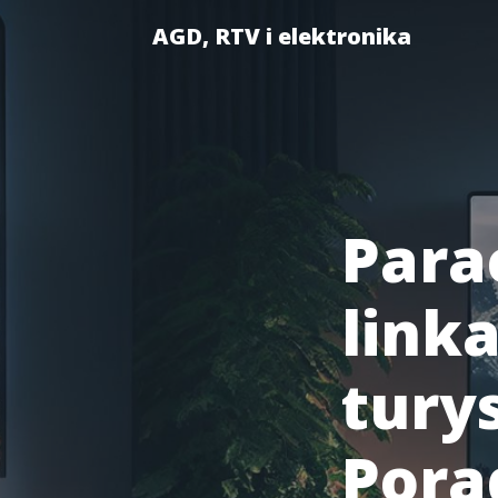
AGD, RTV i elektronika
Parac
link
tury
Pora