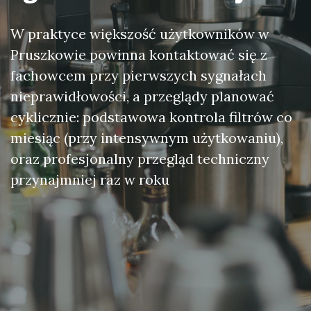
W praktyce większość użytkowników w
Pruszkowie powinna kontaktować się z
fachowcem przy pierwszych sygnałach
nieprawidłowości, a przeglądy planować
cyklicznie: podstawowa kontrola filtrów co
miesiąc (przy intensywnym użytkowaniu),
oraz profesjonalny przegląd techniczny
przynajmniej raz w roku