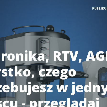
PUBLIKU
tronika, RTV, AG
stko, czego
zebujesz w jed
cu - przeglądaj