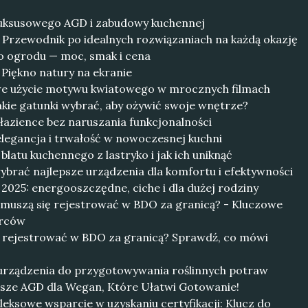
 luksusowego AGD i zabudowy kuchennej
: Przewodnik po idealnych rozwiązaniach na każdą okazję
do ogrodu — moc, smak i cena
 Piękno natury na ekranie
powe użycie motywu kwiatowego w mrocznych filmach
Jakie gatunki wybrać, aby ożywić swoje wnętrze?
 łazience bez naruszania funkcjonalności
 elegancja i trwałość w nowoczesnej kuchni
latu kuchennego z lastryko i jak ich uniknąć
brać najlepsze urządzenia dla komfortu i efektywności
 2025: energooszczędne, ciche i dla dużej rodziny
 muszą się rejestrować w BDO za granicą? - Kluczowe
orców
ę rejestrować w BDO za granicą? Sprawdź, co mówi
urządzenia do przygotowywania roślinnych potraw
psze AGD dla Wegan, Które Ułatwi Gotowanie!
leksowe wsparcie w uzyskaniu certyfikacji: Klucz do