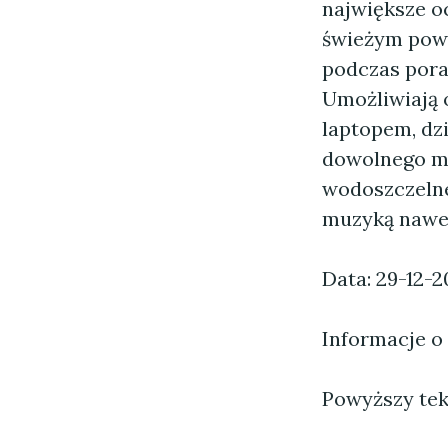
największe oc
świeżym powi
podczas poran
Umożliwiają 
laptopem, dz
dowolnego mi
wodoszczelne 
muzyką nawe
Data: 29-12-2
Informacje o
Powyższy tekst