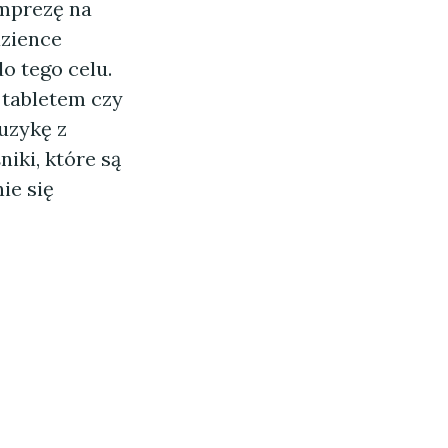
imprezę na
azience
o tego celu.
tabletem czy
uzykę z
iki, które są
ie się