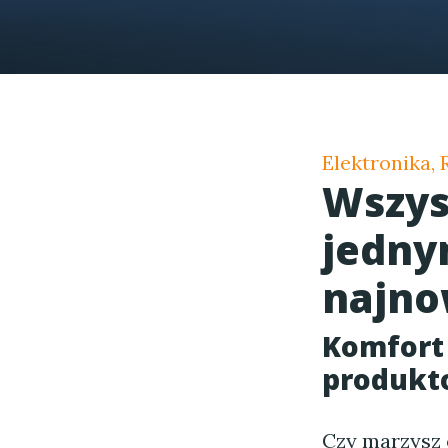
Elektronika,
Wszys
jedny
najno
Komfort
produkt
Czy marzysz 