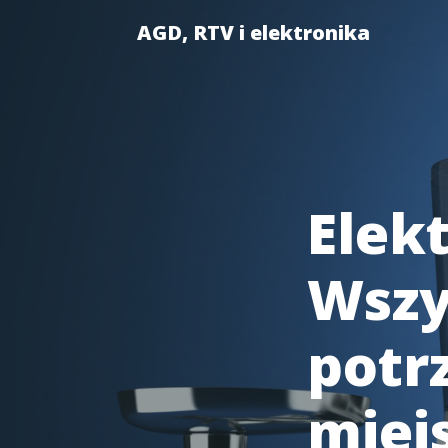
AGD, RTV i elektronika
Elek
Wszy
potr
miejs