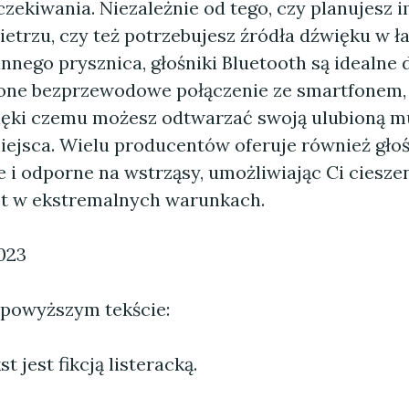
zekiwania. Niezależnie od tego, czy planujesz 
etrzu, czy też potrzebujesz źródła dźwięku w ł
nego prysznica, głośniki Bluetooth są idealne d
one bezprzewodowe połączenie ze smartfonem, 
ięki czemu możesz odtwarzać swoją ulubioną m
ejsca. Wielu producentów oferuje również głośn
i odporne na wstrząsy, umożliwiając Ci cieszen
t w ekstremalnych warunkach.
023
 powyższym tekście:
 jest fikcją listeracką.