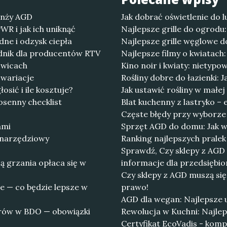
ranży AGD
Jak dobrać oświetlenie do
R i jak ich uniknąć
Najlepsze grille do ogrodu
e i odzysk ciepła
Najlepsze grille węglowe 
dnik dla producentów RTV
Najlepsze filmy o kwiatach:
owicach
Kino noir i kwiaty: niety
 wariacje
Rośliny dobre do łazienki: 
sić i ile kosztuje?
Jak ustawić rośliny w małej
senny checklist
Blat kuchenny z lastryko –
Częste błędy przy wyborze b
ami
Sprzęt AGD do domu: Jak wy
 narzędziowy
Ranking najlepszych pralek
Sprawdź, Czy sklepy z AGD
ą grzania opłaca się w
informacje dla przedsiębi
Czy sklepy z AGD muszą si
e — co będzie lepsze w
prawo!
AGD dla wegan: Najlepsze 
orów w BDO — obowiązki
Rewolucja w Kuchni: Najle
Certyfikat EcoVadis - komp