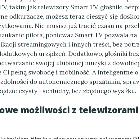
V, takim jak telewizory Smart TV, głośniki be
ntne odkurzacze, możesz teraz cieszyć się dosk
ytkowania. Nie musisz już tracić czasu na prze
szukanie pilota, ponieważ Smart TV pozwala na 
likacji streamingowych i innych treści, bez potr
dodatkowych urządzeń. Dodatkowo, głośniki b
odtwarzanie swojej ulubionej muzyki z dowolne
 Ci pełną swobodę i mobilność. A inteligentne 
 zdolności do autonomicznego sprzątania, spraw
ędzie czysty i schludny, bez zbędnego wysiłku.
owe możliwości z telewizorami