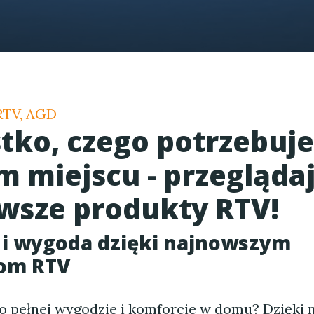
 RTV, AGD
tko, czego potrzebuje
m miejscu - przegląda
wsze produkty RTV!
 i wygoda dzięki najnowszym
om RTV
o pełnej wygodzie i komforcie w domu? Dzięki