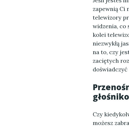
Jeśli jesteś 
zapewnią Ci 
telewizory pr
widzenia, co 
kolei telewi
niezwykłą jas
na to, czy j
zaciętych ro
doświadczyć o
Przenośn
głośnik
Czy kiedykol
możesz zabra