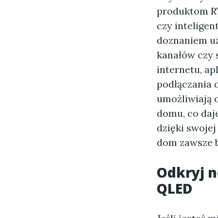
produktom RT
czy intelige
doznaniem uż
kanałów czy 
internetu, ap
podłączania 
umożliwiają 
domu, co daje
dzięki swojej
dom zawsze b
Odkryj n
QLED