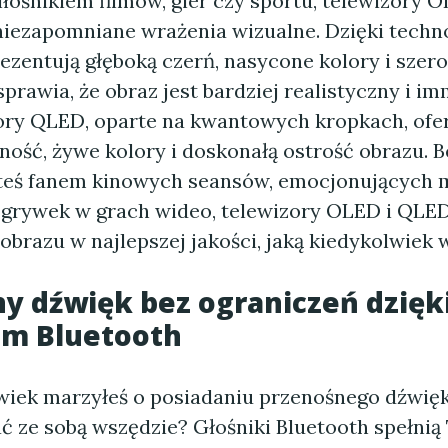
miłośnikiem filmów, gier czy sportu, telewizory
niezapomniane wrażenia wizualne. Dzięki techn
ezentują głęboką czerń, nasycone kolory i szero
sprawia, że obraz jest bardziej realistyczny i im
zory QLED, oparte na kwantowych kropkach, ofe
ność, żywe kolory i doskonałą ostrość obrazu. 
esteś fanem kinowych seansów, emocjonujących 
zgrywek w grach wideo, telewizory OLED i QLE
brazu w najlepszej jakości, jaką kiedykolwiek w
y dźwięk bez ograniczeń dzięk
om Bluetooth
wiek marzyłeś o posiadaniu przenośnego dźwięk
ć ze sobą wszędzie? Głośniki Bluetooth spełnią