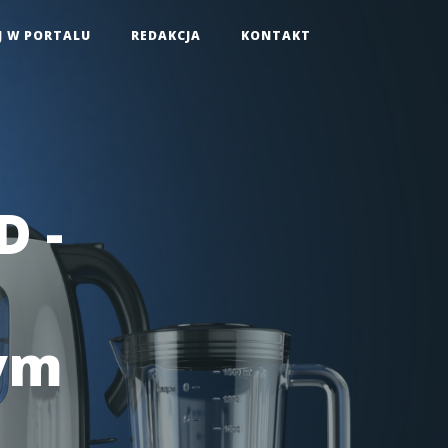
J W PORTALU
REDAKCJA
KONTAKT
D -
nym