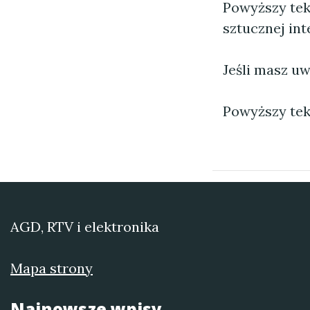
Powyższy tek
sztucznej inte
Jeśli masz uw
Powyższy tek
AGD, RTV i elektronika
Mapa strony
Najnowsze wpisy