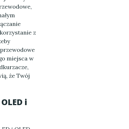
zprzewodowe,
onałym
łączanie
korzystanie z
zeby
ezprzewodowe
go miejsca w
odkurzacze,
ią, że Twój
 OLED i