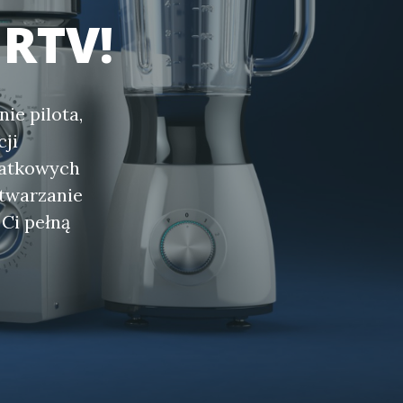
 RTV!
ie pilota,
cji
datkowych
twarzanie
Ci pełną