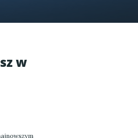
sz w
j
 najnowszym