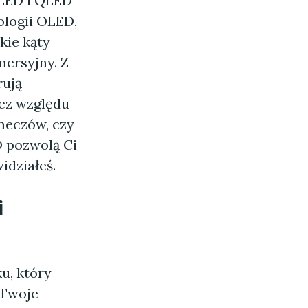
 OLED i QLED
ologii OLED,
kie kąty
mersyjny. Z
rują
Bez względu
meczów, czy
D pozwolą Ci
idziałeś.
i
u, który
 Twoje