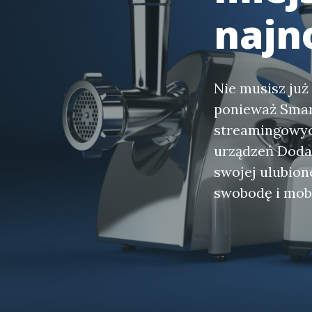
najn
Nie musisz już
ponieważ Smart
streamingowych
urządzeń Doda
swojej ulubion
swobodę i mob