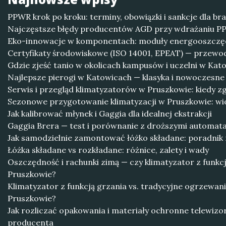
PPWR krok po kroku: terminy, obowiązki i sankcje dla b
Najczęstsze błędy producentów AGD przy wdrażaniu PPW
Eko-innowacje w komponentach: moduły energooszczędn
Certyfikaty środowiskowe (ISO 14001, EPEAT) — przewo
Gdzie zjeść tanio w okolicach kampusów i uczelni w Kat
Najlepsze pierogi w Katowicach — klasyka i nowoczesne
Serwis i przegląd klimatyzatorów w Pruszkowie: kiedy zgło
Sezonowe przygotowanie klimatyzacji w Pruszkowie: wio
Jak kalibrować młynek i Gaggia dla idealnej ekstrakcji
Gaggia Brera — test i porównanie z droższymi automat
Jak samodzielnie zamontować łóżko składane: poradnik
Łóżka składane vs rozkładane: różnice, zalety i wady
Oszczędność i rachunki zimą — czy klimatyzator z funkcj
Pruszkowie?
Klimatyzator z funkcją grzania vs. tradycyjne ogrzewani
Pruszkowie?
Jak rozliczać opakowania i materiały ochronne telewiz
producenta